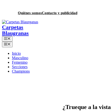
Saltar
al
contenido
Quiénes somos
Contacto y publicidad
Menú
Menú
Inicio
Masculino
Femenino
Secciones
Champions
¿Trueque a la vist