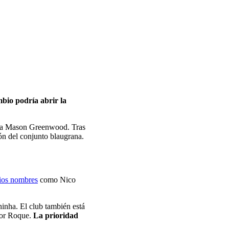
bio podría abrir la
ntra Mason Greenwood. Tras
ión del conjunto blaugrana.
rios nombres
como Nico
hinha. El club también está
itor Roque.
La prioridad