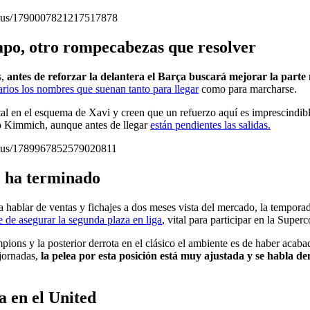
status/1790007821217517878
mpo, otro rompecabezas que resolver
s,
antes de reforzar la delantera el Barça buscará mejorar la parte
arios los nombres que suenan tanto para llegar
como para marcharse.
tal en el esquema de Xavi y creen que un refuerzo aquí es imprescindibl
Kimmich, aunque antes de llegar
están pendientes las salidas.
status/1789967852579020811
 ha terminado
hablar de ventas y fichajes a dos meses vista del mercado, la tempora
e de asegurar la segunda plaza en liga
, vital para participar en la Superc
ions y la posterior derrota en el clásico el ambiente es de haber acabad
 jornadas,
la pelea por esta posición está muy ajustada y se habla d
a en el United