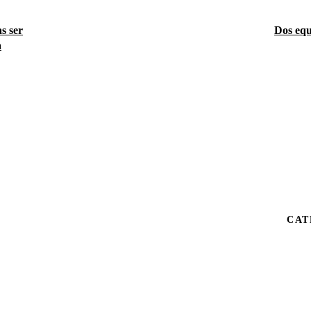
s ser
Dos equ
a
CAT