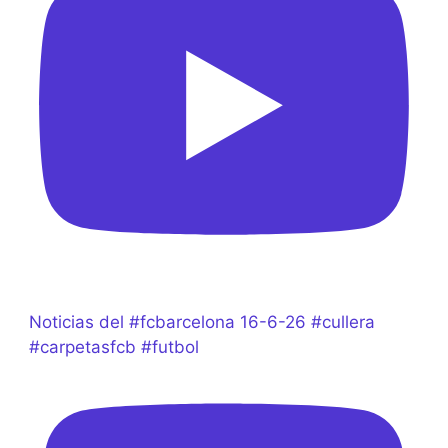
Noticias del #fcbarcelona 16-6-26 #cullera
#carpetasfcb #futbol