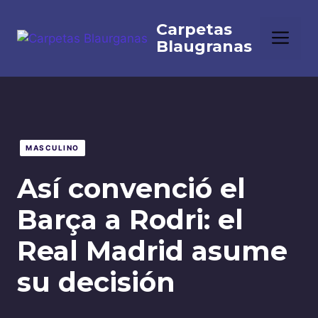
Saltar
al
Me
contenido
MASCULINO
Así convenció el
Barça a Rodri: el
Real Madrid asume
su decisión