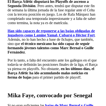
El Barça Atlètic disputará los Playoffs de ascenso a
Segunda División
. Pero antes, tendrá que disputar este fin
de semana la última jornada de la fase regular ante el Celta
con la tercera posición en juego. Los de Rafa Márquez han
completado una temporada impresionante y a falta de saber
como termina, la nota ya es de matrícula.
Han sido capaces de reponerse a las bajas obligadas de
jugadores como Lamine Yamal, Cubarsí o Héctor Fort
.
Además, no lo han hecho a base de fichajes, que también,
sino que
el técnico mexicano ha sido capaz de seguir
formando jóvenes talentos como Marc Bernal o Guille
Fernández
.
Por lo tanto, a falta del encuentro ante los gallegos en el que
todavía se definirán las posiciones finales de la liga, el Barça
ya piensa en playoffs. No obstante,
en los últimos días, el
Barça Atlètic ha ido acumulando malas noticias en
forma de bajas
para el primer partido de playoff.
Mika Faye, convocado por Senegal
Si no eran suficientes las
bajas de Marc Bernal y Guille