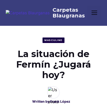
Saltar
al
Me
contenido
MASCULINO
La situación de
Fermín ¿Jugará
hoy?
Written by
Frank López