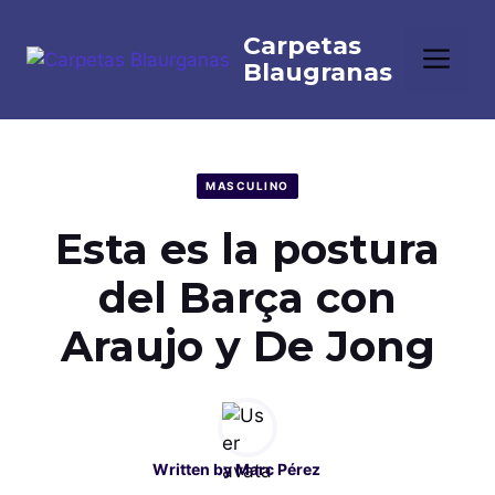
Saltar
al
Me
contenido
MASCULINO
Esta es la postura
del Barça con
Araujo y De Jong
Written by
Marc Pérez