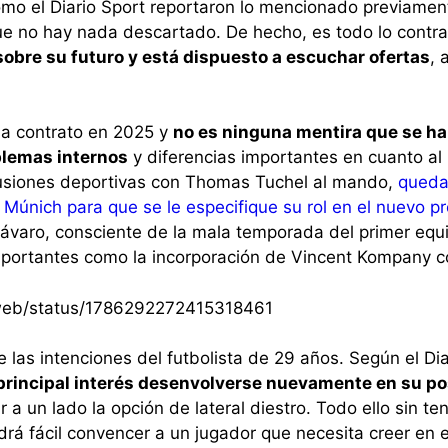
 como el Diario Sport reportaron lo mencionado previame
ue no hay nada descartado. De hecho, es todo lo contra
sobre su futuro y está dispuesto a escuchar ofertas
, 
a contrato en 2025 y
no es ninguna mentira que se ha
blemas internos
y diferencias importantes en cuanto al 
ilusiones deportivas con Thomas Tuchel al mando,
queda
Múnich para que se le especifique su rol en el nuevo p
bávaro, consciente de la mala temporada del primer eq
portantes como la incorporación de Vincent Kompany c
i/web/status/1786292272415318461
e las intenciones del futbolista de 29 años. Según el Di
principal interés desenvolverse nuevamente en su po
ar a un lado la opción de lateral diestro. Todo ello sin t
rá fácil convencer a un jugador que necesita creer en e