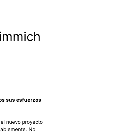
 Kimmich
dos sus esfuerzos
 del nuevo proyecto
erablemente. No