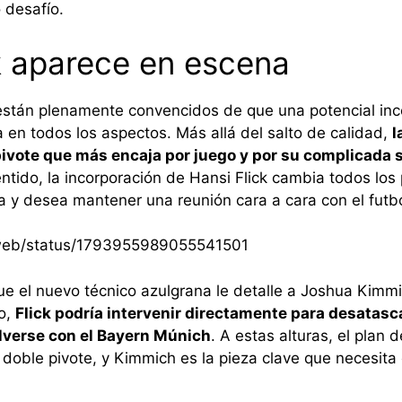
 desafío.
k aparece en escena
 están plenamente convencidos de que una potencial in
a en todos los aspectos. Más allá del salto de calidad,
l
pivote que más encaja por juego y por su complicada 
entido, la incorporación de Hansi Flick cambia todos los
la y desea mantener una reunión cara a cara con el futbo
i/web/status/1793955989055541501
ue el nuevo técnico azulgrana le detalle a Joshua Kimmic
do,
Flick podría intervenir directamente para desatasc
lverse con el Bayern Múnich
. A estas alturas, el plan
 doble pivote, y Kimmich es la pieza clave que necesit