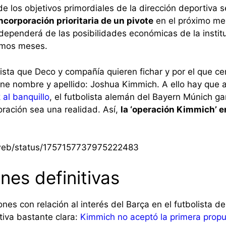
de los objetivos primordiales de la dirección deportiva 
incorporación prioritaria de un pivote
en el próximo mer
ependerá de las posibilidades económicas de la instituc
ximos meses.
lista que Deco y compañía quieren fichar y por el que ce
ene nombre y apellido: Joshua Kimmich. A ello hay que 
 al banquillo
, el futbolista alemán del Bayern Múnich g
oración sea una realidad. Así,
la ‘operación Kimmich’ e
i/web/status/1757157737975222483
nes definitivas
nes con relación al interés del Barça en el futbolista d
tiva bastante clara:
Kimmich no aceptó la primera propu