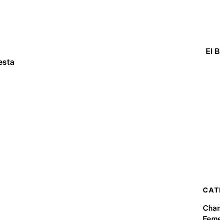
s
El 
esta
CAT
Cha
Feme