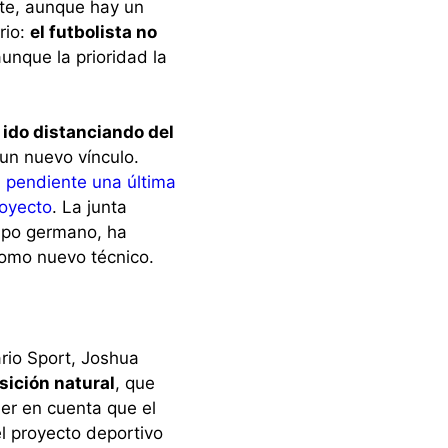
nte, aunque hay un
rio:
el futbolista no
aunque la prioridad la
 ido distanciando del
un nuevo vínculo.
 pendiente una última
royecto
. La junta
uipo germano, ha
omo nuevo técnico.
ario Sport, Joshua
sición natural
, que
ener en cuenta que el
l proyecto deportivo