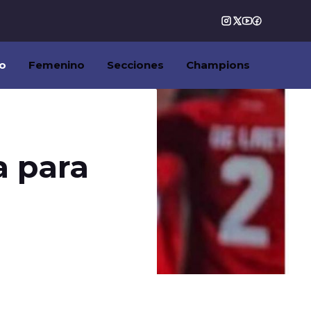
o
Femenino
Secciones
Champions
a para