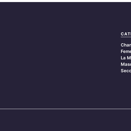
CAT
Cha
Feme
La M
Masc
Secc