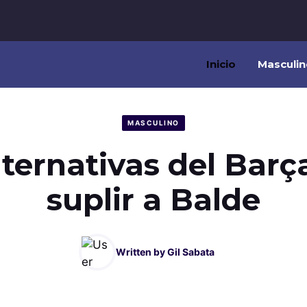
Inicio
Masculin
MASCULINO
lternativas del Barç
suplir a Balde
Written by
Gil Sabata