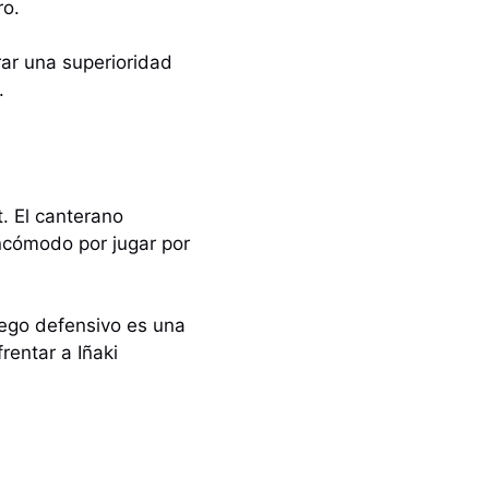
ro.
rar una superioridad
.
t. El canterano
ncómodo por jugar por
uego defensivo es una
entar a Iñaki