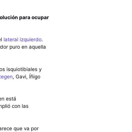
solución para ocupar
el
lateral izquierdo
.
dor puro en aquella
s isquiotibiales y
tegen
, Gavi, Íñigo
en está
plió con las
arece que va por