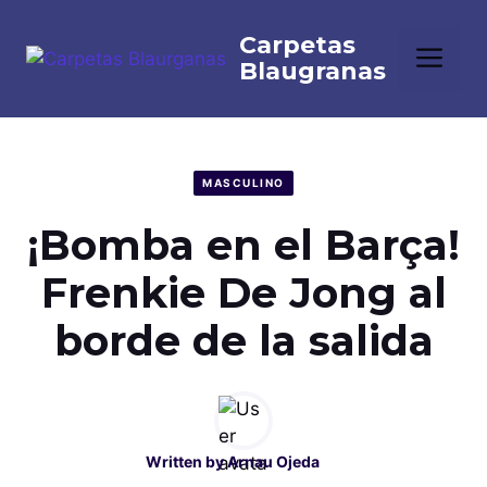
Saltar
al
Me
contenido
MASCULINO
¡Bomba en el Barça!
Frenkie De Jong al
borde de la salida
Written by
Arnau Ojeda