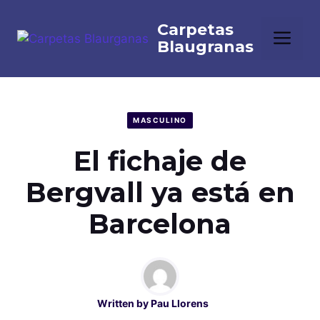
Saltar
al
Me
contenido
MASCULINO
El fichaje de
Bergvall ya está en
Barcelona
Written by
Pau Llorens