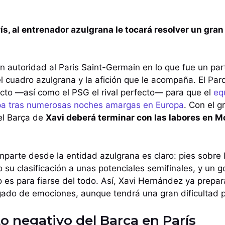
rís, al entrenador azulgrana le tocará resolver un gra
n autoridad al Paris Saint-Germain en lo que fue un par
l cuadro azulgrana y la afición que le acompaña. El Par
ecto —así como el PSG el rival perfecto— para que el
eq
opa tras numerosas noches amargas en Europa
. Con el g
el Barça de
Xavi deberá terminar con las labores en M
parte desde la entidad azulgrana es claro: pies sobre la
 su clasificación a unas potenciales semifinales, y un go
 es para fiarse del todo. Así, Xavi Hernández ya prepar
gado de emociones, aunque tendrá una gran dificultad p
o negativo del Barça en París