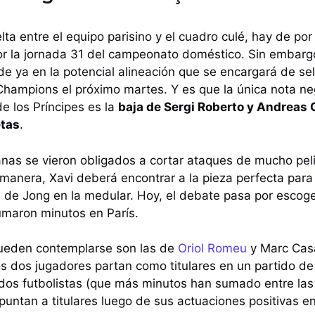
elta entre el equipo parisino y el cuadro culé, hay de p
or la jornada 31 del campeonato doméstico. Sin embargo
 ya en la potencial alineación que se encargará de sella
 Champions el próximo martes. Y es que la única nota ne
e los Príncipes es la
baja de Sergi Roberto y Andreas 
etas
.
nas se vieron obligados a cortar ataques de mucho pel
 manera, Xavi deberá encontrar a la pieza perfecta pa
 de Jong en la medular. Hoy, el debate pasa por escog
sumaron minutos en París.
ueden contemplarse son las de
Oriol Romeu
y Marc Cas
tos dos jugadores partan como titulares en un partido d
 dos futbolistas (que más minutos han sumado entre las
apuntan a titulares luego de sus actuaciones positivas e