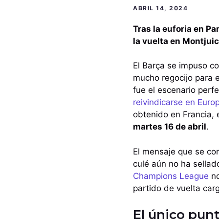
ABRIL 14, 2024
Tras la euforia en Pa
la vuelta en Montjuic
El Barça se impuso co
mucho regocijo para e
fue el escenario perf
reivindicarse en Eur
obtenido en Francia, 
martes 16 de abril
.
El mensaje que se com
culé aún no ha sellado
Champions League
no
partido de vuelta car
El único punt