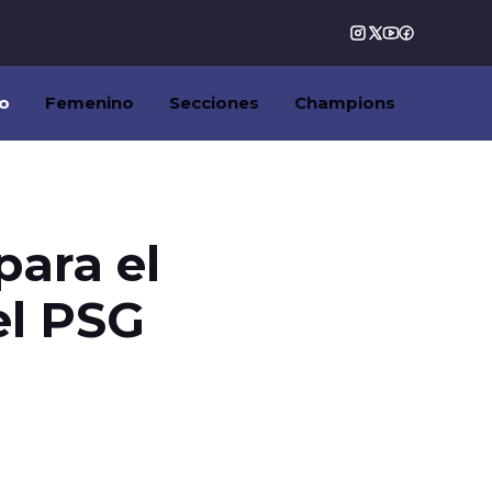
o
Femenino
Secciones
Champions
para el
el PSG