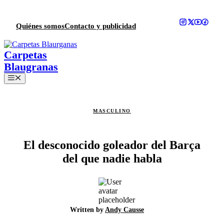
Saltar
al
contenido
Quiénes somos
Contacto y publicidad
Menú
MASCULINO
El desconocido goleador del Barça
del que nadie habla
Written by
Andy Causse