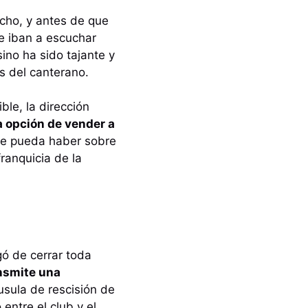
echo, y antes de que
e iban a escuchar
sino ha sido tajante y
os del canterano.
ble, la dirección
a opción de vender a
ue pueda haber sobre
ranquicia de la
gó de cerrar toda
nsmite una
usula de rescisión de
entre el club y el