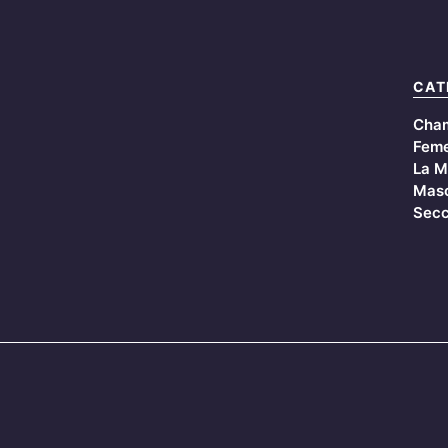
CAT
Cha
Feme
La M
Masc
Secc