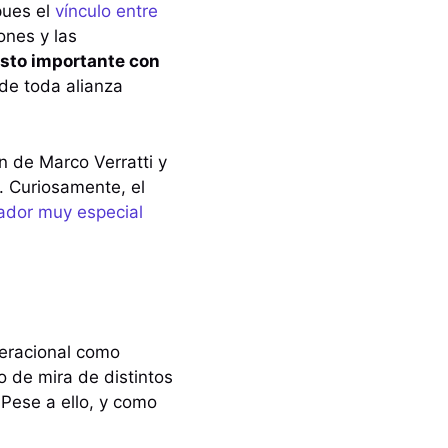
pues el
vínculo entre
ones y las
usto importante con
de toda alianza
ón de Marco Verratti y
a. Curiosamente, el
gador muy especial
eracional como
o de mira de distintos
Pese a ello, y como