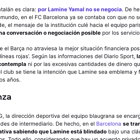
atalán es clara:
por Lamine Yamal no se negocia
. De h
l mundo, en el FC Barcelona ya se contaba con que no s
de, el mensaje de la institución culé hacia el equipo pari
guna conversación o negociación posible
por los servici
e el Barça no atraviesa la mejor situación financiera posi
líneas rojas’. Según las informaciones del Diario Sport,
l
 contempla
ni por las excesivas cantidades de dinero q
l club se tiene la intención que Lamine sea emblema y f
os años.
nza
SG, la dirección deportiva del equipo blaugrana se encar
des de intermediario. De hecho, en el
Barcelona
se tra
cativa sabiendo que Lamine está blindado
bajo una clá
os. Todo ello, considerando que hay un acuerdo privado 