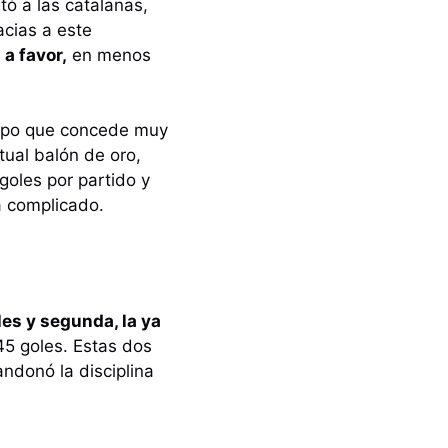
tó a las catalanas,
acias a este
a favor,
en menos
uipo que concede muy
ctual balón de oro,
oles por partido y
a complicado.
es y segunda, la ya
45 goles. Estas dos
andonó la disciplina