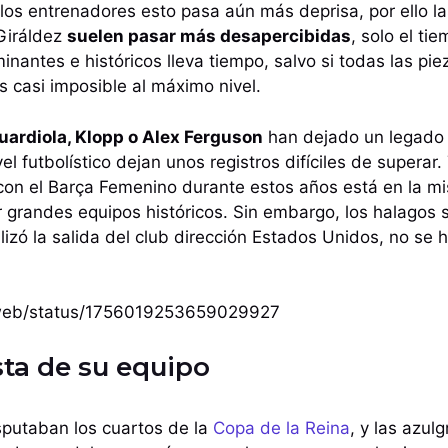
e los entrenadores esto pasa aún más deprisa, por ello l
Giráldez
suelen pasar más desapercibidas
, solo el ti
nantes e históricos lleva tiempo, salvo si todas las pi
s casi imposible al máximo nivel.
uardiola, Klopp o Alex Ferguson
han dejado un legado e
el futbolístico dejan unos registros difíciles de superar
con el Barça Femenino durante estos años está en la m
 grandes equipos históricos. Sin embargo, los halagos
alizó la salida del club dirección Estados Unidos, no se
i/web/status/1756019253659029927
sta de su equipo
sputaban los cuartos de la
Copa de la Reina
, y las azul