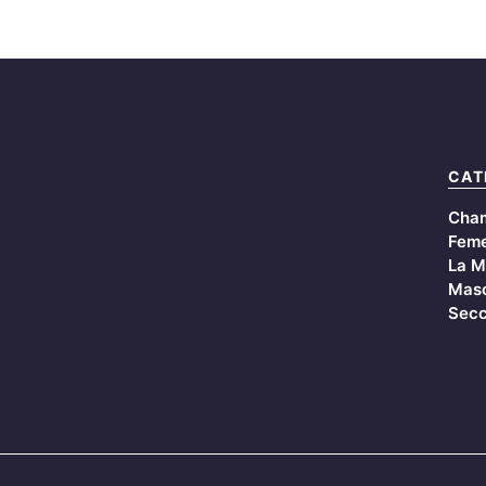
CAT
Cha
Feme
La M
Masc
Secc