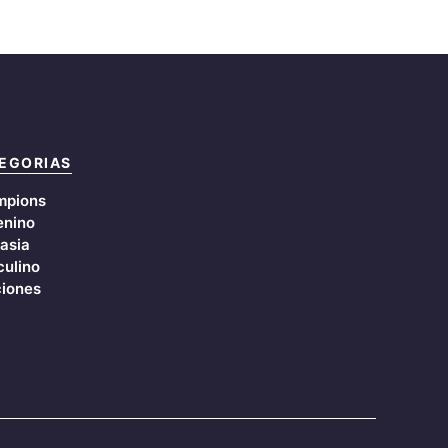
EGORIAS
mpions
nino
asia
ulino
iones