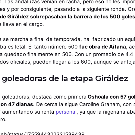
o. Las andaluzas venían en racha, pero eso no les impor
s y por consiguiente, pasando a la siguiente ronda. Gr
 de Giráldez sobrepasaban la barrera de los 500 goles 
 lleva en el cargo.
que se marcha a final de temporada, ha fabricado un eq
iba es letal. El tanto número 500
fue obra de Aitana
, a
ha quedado finalmente en 506. Con un promedio de 4.4 g
dos oficiales, pueden llegar a los 600, aunque se antoj
goleadoras de la etapa Giráldez
de goleadoras, destaca como primera
Oshoala con 57 gol
on 47 dianas.
De cerca la sigue Caroline Graham, con 
ir aumentando su renta
personal
, ya que la nigeriana ab
ro.
i/web/status/1755944322321539439