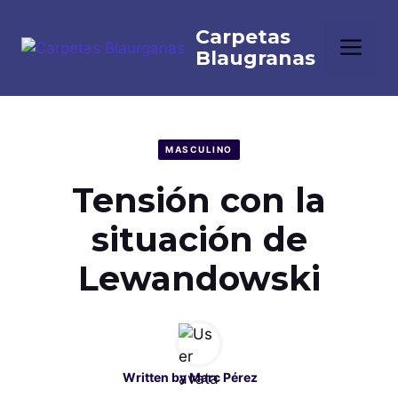
Saltar
al
Me
contenido
MASCULINO
Tensión con la
situación de
Lewandowski
Written by
Marc Pérez