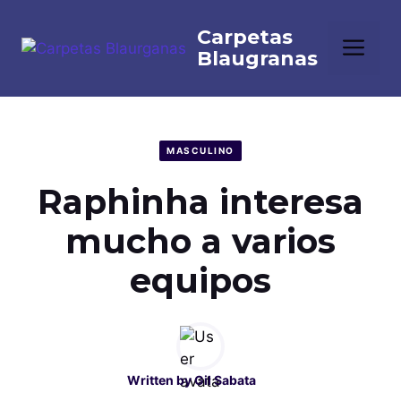
Saltar
al
Me
contenido
MASCULINO
Raphinha interesa
mucho a varios
equipos
Written by
Gil Sabata