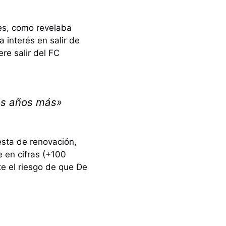
ses, como revelaba
 interés en salir de
re salir del FC
hos años más»
esta de renovación,
 en cifras (+100
te el riesgo de que De