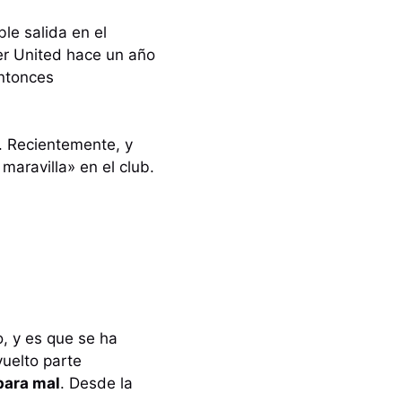
le salida en el
ter United hace un año
entonces
o. Recientemente, y
aravilla» en el club.
, y es que se ha
vuelto parte
para mal
. Desde la