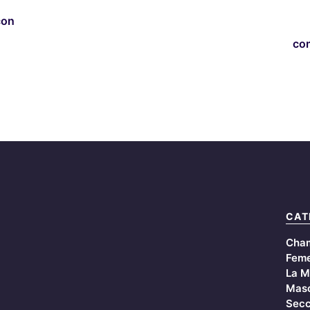
con
co
CAT
Cha
Feme
La M
Masc
Secc