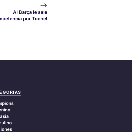
Al Barça le sale
mpetencia por Tuchel
EGORIAS
mpions
nino
asia
ulino
iones