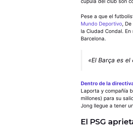
cúpula del club son c
Pese a que el futboli
Mundo Deportivo
, De
la Ciudad Condal. En r
Barcelona.
«El Barça es e
D
entro de la directi
Laporta y compañía b
millones) para su sal
Jong llegue a tener u
El PSG aprie