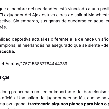
que el nombre del neerlandés está vinculado a una posib
El exjugador del Ajax estuvo cerca de salir al Manches
directiva. Sin embargo, sus ganas de quedarse en aquel 
rés.
ealidad deportiva actual es diferente a la de hace un añ
ampions, el neerlandés ha asegurado que se siente «de m
 acecha.
i/web/status/1757153887784444289
arça
 Jong preocupa a un sector importante del barcelonismo
a afición. Una salida del jugador neerlandés, que se ha 
ema azulgrana,
trastocaría algunos planes para bien o 