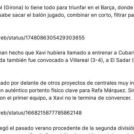
 (Girona) lo tiene todo para triunfar en el Barça, donde
abe sacar el balón jugado, combinar en corto, filtrar p
/i/web/status/1748086305429303655
 han hecho que Xavi hubiera llamado a entrenar a Cubars
a también fue convocado a Villareal (3-4), a El Sadar (1
ado por delante de otros proyectos de centrales muy in
 un auténtico portento físico clave para Rafa Márquez. S
n el primer equipo, a Xavi no le termina de convencer.
i/web/status/1668215877785862148
llegó el pasado verano procedente de la segunda divisió