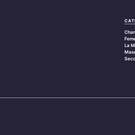
CAT
Cha
Feme
La M
Masc
Secc