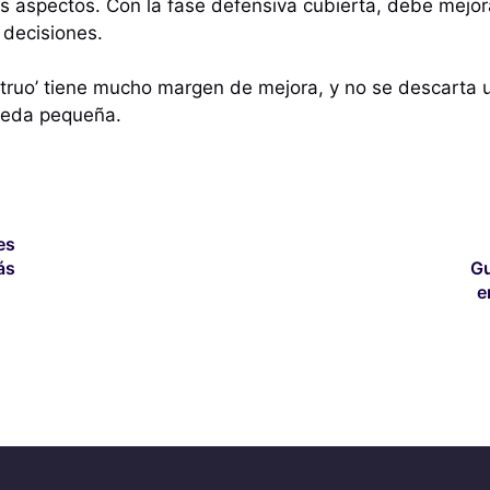
os aspectos. Con la fase defensiva cubierta, debe mejora
 decisiones.
truo’ tiene mucho margen de mejora, y no se descarta u
ueda pequeña.
es
ás
Gu
e