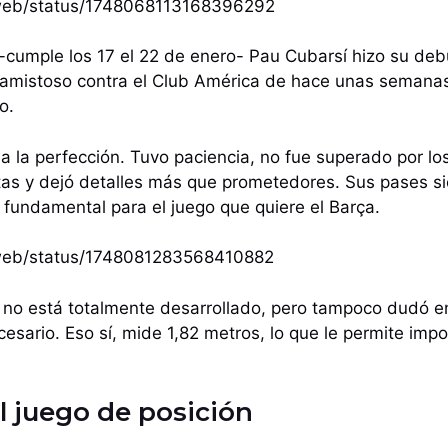
i/web/status/1748068113168396292
-cumple los 17 el 22 de enero- Pau Cubarsí hizo su debut
 amistoso contra el Club América de hace unas semanas
o.
a a la perfección. Tuvo paciencia, no fue superado por 
tas y dejó detalles más que prometedores. Sus pases s
o fundamental para el juego que quiere el Barça.
i/web/status/1748081283568410882
o no está totalmente desarrollado, pero tampoco dudó e
cesario. Eso sí, mide 1,82 metros, lo que le permite imp
l juego de posición