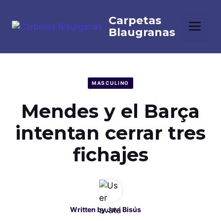
Saltar
al
Me
contenido
MASCULINO
Mendes y el Barça
intentan cerrar tres
fichajes
Written by
Javi Bisús