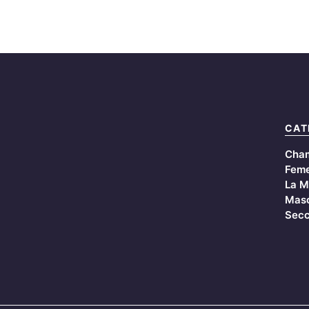
CAT
Cha
Feme
La M
Masc
Secc