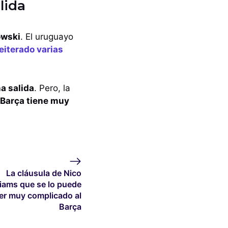
lida
owski
. El uruguayo
reiterado varias
na salida
. Pero, la
 Barça tiene muy
La cláusula de Nico
liams que se lo puede
er muy complicado al
Barça