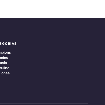
EGORIAS
mpions
nino
asia
ulino
iones