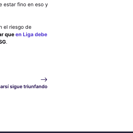
e estar fino en eso y
n el riesgo de
ar que
en Liga debe
PSG
.
arsí sigue triunfando