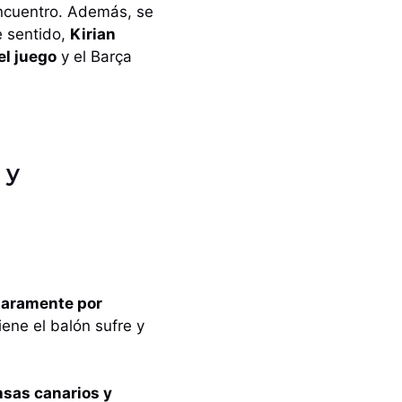
encuentro. Además, se
e sentido,
Kirian
el juego
y el Barça
 y
claramente por
iene el balón sufre y
nsas canarios y