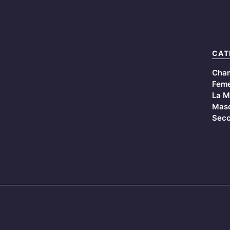
CAT
Cha
Feme
La M
Masc
Secc