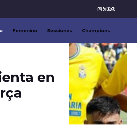
o
Femenino
Secciones
Champions
ienta en
arça