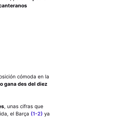
 canteranos
posición cómoda en la
o gana des del diez
es
, unas cifras que
ida, el Barça
(1-2)
ya