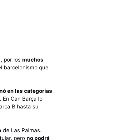
, por los
muchos
 el barcelonismo que
nó en las categorías
s. En Can Barça lo
arça B hasta su
la de Las Palmas.
tular, pero
no podrá