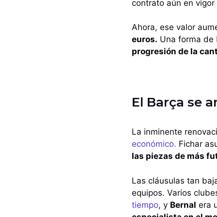
contrato aún en vigor
Ahora, ese valor aum
euros.
Una forma de b
progresión de la can
El Barça se a
La inminente renovaci
económico.
Fichar asu
las piezas de más fut
Las cláusulas tan baj
equipos. Varios clube
tiempo
, y
Bernal
era 
especialista en el m