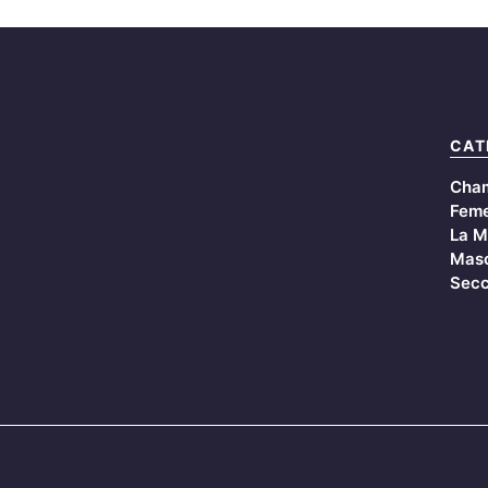
CAT
Cha
Feme
La M
Masc
Secc