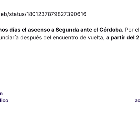
i/web/status/1801237879827390616
 unos días el ascenso a Segunda ante el Córdoba.
Por el
unciaría después del encuentro de vuelta,
a partir del 
en
Nico
ac