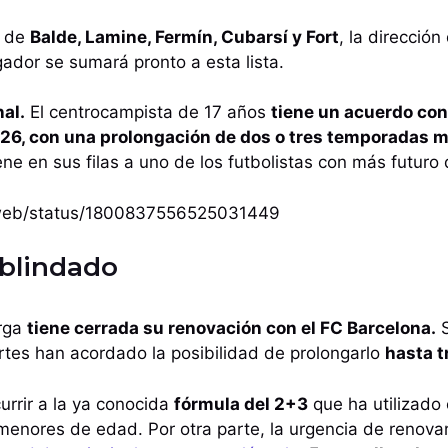
s de
Balde, Lamine, Fermín, Cubarsí y Fort
, la direcció
ador se sumará pronto a esta lista.
al.
El centrocampista de 17 años
tiene un acuerdo con 
26, con una prolongación de dos o tres temporadas m
ene en sus filas a uno de los futbolistas con más futuro
i/web/status/1800837556525031449
 blindado
erga
tiene cerrada su renovación con el FC Barcelona.
S
rtes han acordado la posibilidad de prolongarlo
hasta t
currir a la ya conocida
fórmula del 2+3
que ha utilizado 
enores de edad. Por otra parte, la urgencia de renova