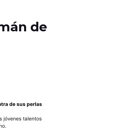
smán de
otra de sus perlas
s jóvenes talentos
no.