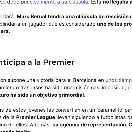
se debe principalmente a su cláusula.
Esta
no llegaba a
entará.
Marc Bernal tendrá una cláusula de rescisión 
lindar a un jugador que es considerado
uno de los pr
tera.
nticipa a la Premier
ón supone una victoria para el Barcelona en
unos tiempo
miendo traspasos ha sido una misión casi imposible, p
uro ha sido un objetivo primordial.
as de estos jóvenes les convertían en un ‘caramelito’ pa
s de la
Premier League
llevan siguiendo a futbolistas d
uno de ellos. Además,
su agencia de representación, 
ercado inglés.