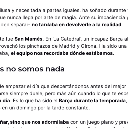
 ilusa y necesitada a partes iguales, ha soñado durante
ue nunca llega por arte de magia. Ante su impaciencia y p
ueden separar-
no tardaba en devolverle a la realidad
.
nte fue
San Mamés
. En ‘La Catedral’, un incapaz Barça 
rovechó los pinchazos de Madrid y Girona. Ha sido una
naba,
el equipo nos recordaba dónde estábamos
.
os no somos nada
de empezar el día que despertándonos antes del mejo
arse siempre duele, pero más aún cuando lo que te esp
a día
. Es lo que ha sido el
Barça durante la temporada
 en un domingo por la tarde constante.
ñar, sino que nos adormilaba
con un juego plano y previ