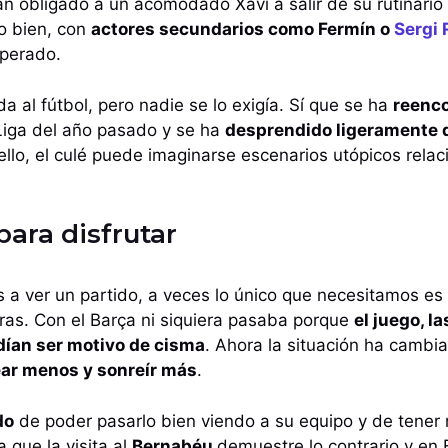
n obligado a un acomodado Xavi a salir de su rutinario
o bien, con
actores secundarios como Fermín o
Sergi 
sperado.
a al fútbol, pero nadie se lo exigía. Sí que se ha
reenco
 Liga del año pasado y se ha
desprendido ligeramente 
 ello, el culé puede imaginarse escenarios utópicos rela
ara disfrutar
 ver un partido, a veces lo único que necesitamos es 
ras. Con el Barça ni siquiera pasaba porque
el juego, l
dían ser motivo de cisma
. Ahora la situación ha cambia
ar menos y sonreír más
.
do
de poder pasarlo bien viendo a su equipo y de tener 
a que la visita al
Bernabéu
demuestre lo contrario y en