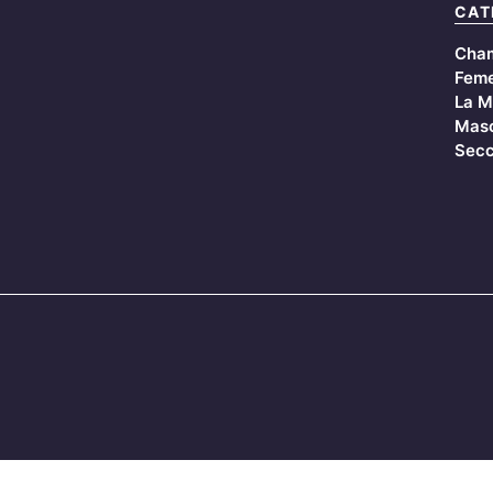
CAT
Cha
Feme
La M
Masc
Secc