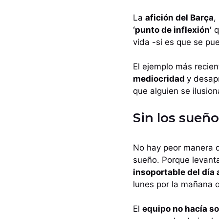
La
afición del Barça
,
‘punto de inflexión’
q
vida -si es que se p
El ejemplo más recie
mediocridad
y desap
que alguien se ilusio
Sin los sueñ
No hay peor manera 
sueño. Porque levant
insoportable del día 
lunes por la mañana o
El
equipo no hacía so