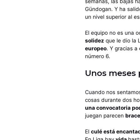
semanas, las bajas ha
Gündogan. Y ha salid
un nivel superior al e
El equipo no es una od
solidez
que le dio la
europeo
. Y gracias a
número 6.
Unos meses p
Cuando nos sentamos a
cosas durante dos ho
una convocatoria po
juegan parecen
brace
El
culé está encanta
En Liga hay
vida
hast