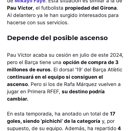
de
Mikayil Faye
. Esta situación es similar a la de
Pau Víctor
, el futbolista
propiedad del Girona
.
Al delantero ya le han surgido interesados para
hacerse con sus servicios.
Depende del posible ascenso
Pau Víctor acaba su cesión en julio de este 2024,
pero el Barça tiene una
opción de compra de 3
millones de euros
. El dorsal ’19’ del Barça Atlètic
c
ontinuará en el equipo si consiguen el
ascenso
. Pero si los de Rafa Márquez vuelven a
jugar en Primera RFEF,
su destino podría
cambiar.
En esta temporada, ha anotado un total de
17
goles, siendo ‘pichichi’ de la categoría
y, por
supuesto, de su equipo. Además, ha repartido
4