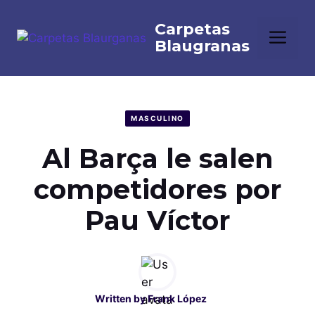
Saltar
al
Me
contenido
MASCULINO
Al Barça le salen
competidores por
Pau Víctor
Written by
Frank López