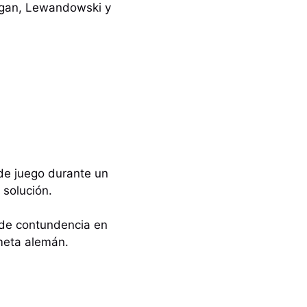
dogan, Lewandowski y
 de juego durante un
 solución.
 de contundencia en
meta alemán.