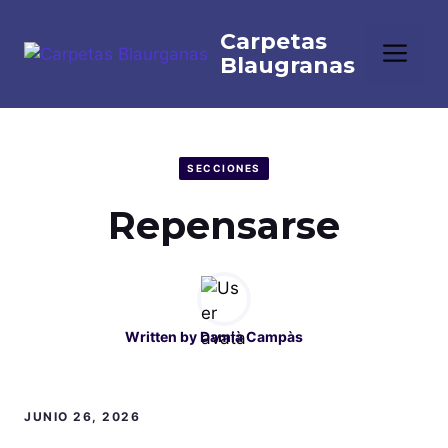
Saltar
al
Me
contenido
SECCIONES
Repensarse
Written by
Damià Campàs
JUNIO 26, 2026