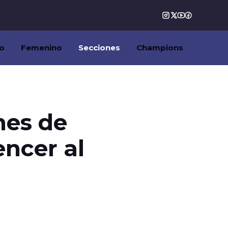
o
Femenino
Secciones
Champions
nes de
encer al