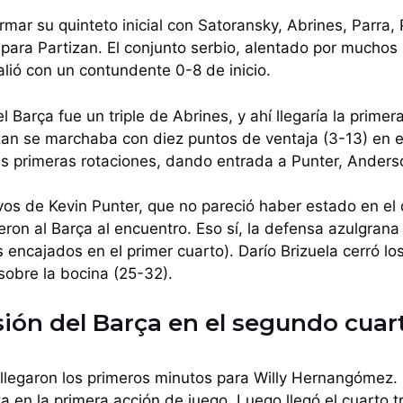
mar su quinteto inicial con Satoransky, Abrines, Parra, 
 para Partizan. El conjunto serbio, alentado por muchos
alió con un contundente 0-8 de inicio.
 Barça fue un triple de Abrines, y ahí llegaría la prime
zan se marchaba con diez puntos de ventaja (3-13) en e
as primeras rotaciones, dando entrada a Punter, Anderson
ivos de Kevin Punter, que no pareció haber estado en el
eron al Barça al encuentro. Eso sí, la defensa azulgran
 encajados en el primer cuarto). Darío Brizuela cerró lo
sobre la bocina (25-32).
sión del Barça en el segundo cuar
llegaron los primeros minutos para Willy Hernangómez. 
a en la primera acción de juego. Luego llegó el cuarto t