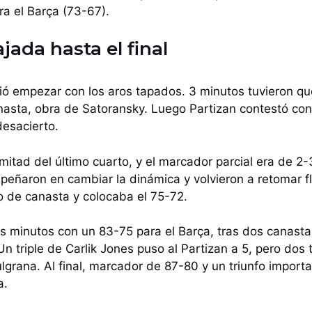
a el Barça (73-67).
ajada hasta el final
ció empezar con los aros tapados. 3 minutos tuvieron q
nasta, obra de Satoransky. Luego Partizan contestó con 
esacierto.
mitad del último cuarto, y el marcador parcial era de 2-3
ñaron en cambiar la dinámica y volvieron a retomar flu
 de canasta y colocaba el 75-72.
mos minutos con un 83-75 para el Barça, tras dos canast
n triple de Carlik Jones puso al Partizan a 5, pero dos t
zulgrana. Al final, marcador de 87-80 y un triunfo import
a.