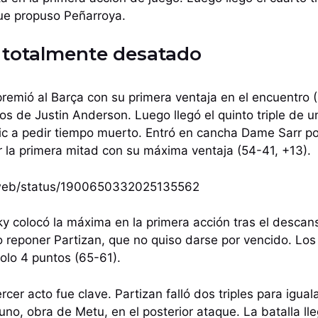
ue propuso Peñarroya.
 totalmente desatado
 premió al Barça con su primera ventaja en el encuentro 
os de Justin Anderson. Luego llegó el quinto triple de 
c a pedir tiempo muerto. Entró en cancha Dame Sarr por
r la primera mitad con su máxima ventaja (54-41, +13).
i/web/status/1900650332025135562
ky colocó la máxima en la primera acción tras el descan
o reponer Partizan, que no quiso darse por vencido. Los
solo 4 puntos (65-61).
rcer acto fue clave. Partizan falló dos triples para igual
uno, obra de Metu, en el posterior ataque. La batalla lle