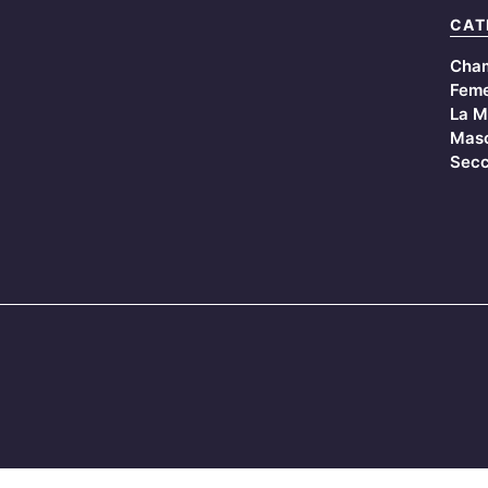
CAT
Cha
Feme
La M
Masc
Secc