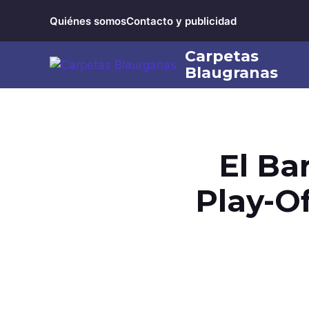
Saltar
Quiénes somos
Contacto y publicidad
al
contenido
El Ba
Play-Of