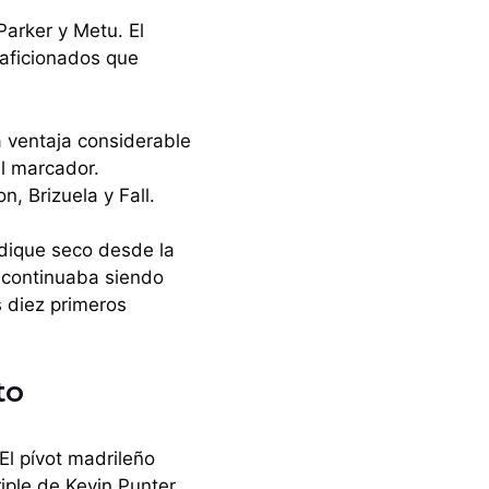
Parker y Metu. El
 aficionados que
ra ventaja considerable
l marcador.
, Brizuela y Fall.
 dique seco desde la
a continuaba siendo
s diez primeros
to
El pívot madrileño
riple de Kevin Punter