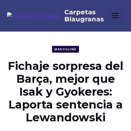
Saltar
al
Me
contenido
MASCULINO
Fichaje sorpresa del
Barça, mejor que
Isak y Gyokeres:
Laporta sentencia a
Lewandowski