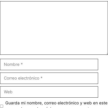
Comentario
Nombre
Correo
electrónico
Web
Guarda mi nombre, correo electrónico y web en este