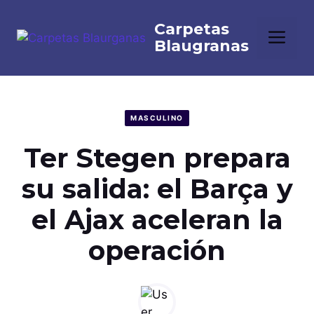
Saltar
al
Me
contenido
MASCULINO
Ter Stegen prepara
su salida: el Barça y
el Ajax aceleran la
operación