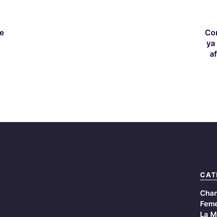
re
Con
ya
a
CAT
Cha
Feme
La M