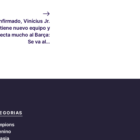
firmado, Vinícius Jr.
 tiene nuevo equipo y
fecta mucho al Barça:
Se va al…
EGORIAS
mpions
nino
asia