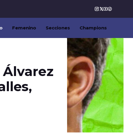
o
Femenino
Secciones
Champions
n Álvarez
alles,