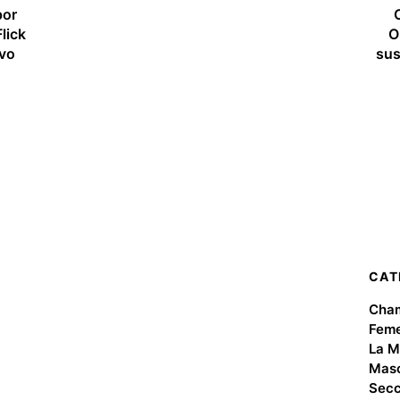
por
O
lick
O
evo
sus
CAT
Cha
Feme
La M
Masc
Secc