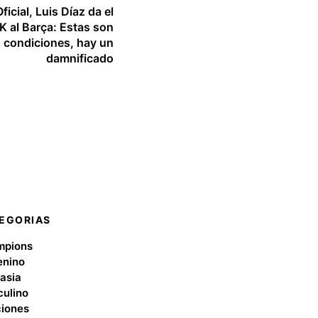
ficial, Luis Díaz da el
K al Barça: Estas son
 condiciones, hay un
damnificado
EGORIAS
mpions
nino
asia
ulino
iones