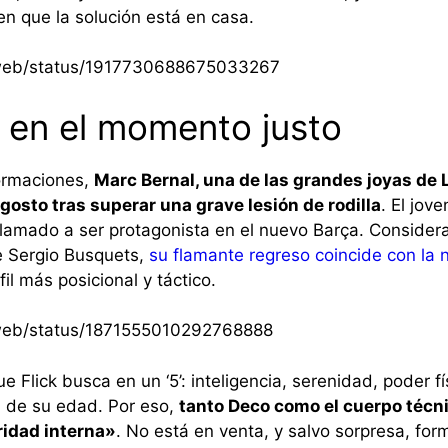
en que la solución está en casa.
i/web/status/1917730688675033267
 en el momento justo
formaciones,
Marc Bernal, una de las grandes joyas de 
gosto tras superar una grave lesión de rodilla
. El jov
llamado a ser protagonista en el nuevo Barça. Consid
e Sergio Busquets,
su flamante regreso coincide con la 
il más posicional y táctico.
i/web/status/1871555010292768888
ue Flick busca en un ‘5’: inteligencia, serenidad, poder fí
 de su edad. Por eso,
tanto Deco como el cuerpo técni
idad interna»
. No está en venta, y salvo sorpresa, for