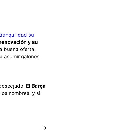
tranquilidad su
 renovación y su
na buena oferta,
ra asumir galones.
 despejado.
El Barça
 los nombres, y si