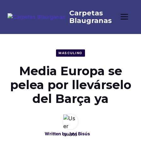
Saltar
al
Me
contenido
MASCULINO
Media Europa se
pelea por llevárselo
del Barça ya
Written by
Javi Bisús