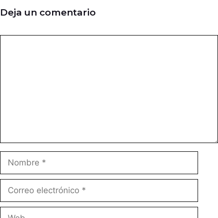
Deja un comentario
Comentario
Nombre
Correo
electrónico
Web