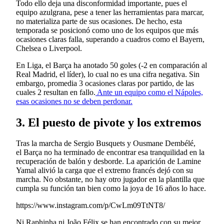
Todo ello deja una disconformidad importante, pues el
equipo azulgrana, pese a tener las herramientas para marcar,
no materializa parte de sus ocasiones. De hecho, esta
temporada se posicionó como uno de los equipos que más
ocasiones claras falla, superando a cuadros como el Bayern,
Chelsea o Liverpool.
En Liga, el Barça ha anotado 50 goles (-2 en comparación al
Real Madrid, el líder), lo cual no es una cifra negativa. Sin
embargo, promedia 3 ocasiones claras por partido, de las
cuales 2 resultan en fallo.
Ante un equipo como el Nápoles,
esas ocasiones no se deben perdonar.
3. El puesto de pivote y los extremos
Tras la marcha de Sergio Busquets y Ousmane Dembélé,
el Barça no ha terminado de encontrar esa tranquilidad en la
recuperación de balón y desborde. La aparición de Lamine
Yamal alivió la carga que el extremo francés dejó con su
marcha. No obstante, no hay otro jugador en la plantilla que
cumpla su función tan bien como la joya de 16 años lo hace.
https://www.instagram.com/p/CwLm09TtNT8/
Ni Raphinha ni João Félix se han encontrado con su mejor