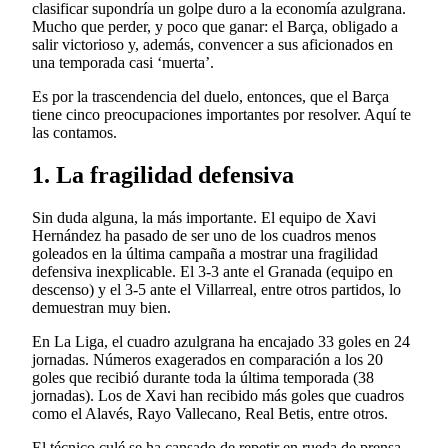
clasificar supondría un golpe duro a la economía azulgrana.
Mucho que perder, y poco que ganar: el Barça, obligado a
salir victorioso y, además, convencer a sus aficionados en
una temporada casi ‘muerta’.
Es por la trascendencia del duelo, entonces, que el Barça
tiene cinco preocupaciones importantes por resolver. Aquí te
las contamos.
1. La fragilidad defensiva
Sin duda alguna, la más importante. El equipo de Xavi
Hernández ha pasado de ser uno de los cuadros menos
goleados en la última campaña a mostrar una fragilidad
defensiva inexplicable. El 3-3 ante el Granada (equipo en
descenso) y el 3-5 ante el Villarreal, entre otros partidos, lo
demuestran muy bien.
En La Liga, el cuadro azulgrana ha encajado 33 goles en 24
jornadas. Números exagerados en comparación a los 20
goles que recibió durante toda la última temporada (38
jornadas). Los de Xavi han recibido más goles que cuadros
como el Alavés, Rayo Vallecano, Real Betis, entre otros.
El técnico culé se ha cansado de repetir en rueda de prensa