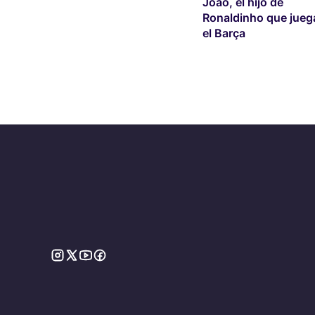
Joao, el hijo de
Ronaldinho que jueg
el Barça