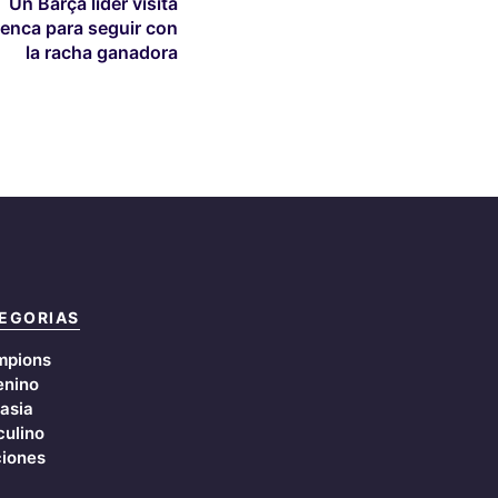
Un Barça líder visita
enca para seguir con
la racha ganadora
EGORIAS
mpions
nino
asia
ulino
iones