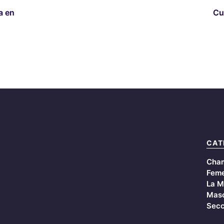
a en
Cu
CAT
Cha
Feme
La M
Masc
Secc