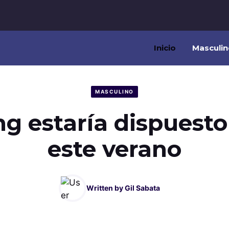
Inicio
Masculin
MASCULINO
g estaría dispuesto 
este verano
Written by
Gil Sabata