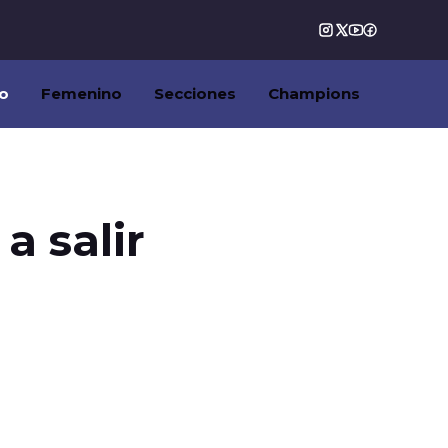
o
Femenino
Secciones
Champions
a salir