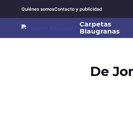
Saltar
Quiénes somos
Contacto y publicidad
al
contenido
De Jon