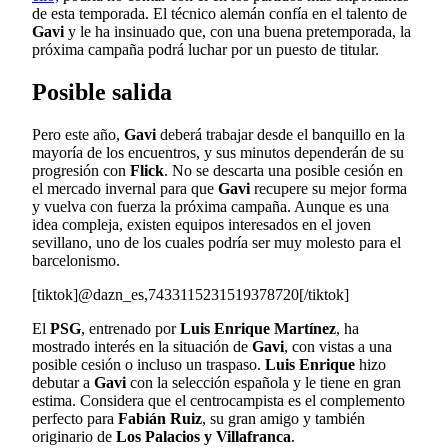
de esta temporada. El técnico alemán confía en el talento de
Gavi
y le ha insinuado que, con una buena pretemporada, la
próxima campaña podrá luchar por un puesto de titular.
Posible salida
Pero este año,
Gavi
deberá trabajar desde el banquillo en la
mayoría de los encuentros, y sus minutos dependerán de su
progresión con
Flick
. No se descarta una posible cesión en
el mercado invernal para que
Gavi
recupere su mejor forma
y vuelva con fuerza la próxima campaña. Aunque es una
idea compleja, existen equipos interesados en el joven
sevillano, uno de los cuales podría ser muy molesto para el
barcelonismo.
[tiktok]@dazn_es,7433115231519378720[/tiktok]
El
PSG
, entrenado por
Luis Enrique Martínez
, ha
mostrado interés en la situación de
Gavi
, con vistas a una
posible cesión o incluso un traspaso.
Luis Enrique
hizo
debutar a
Gavi
con la selección española y le tiene en gran
estima. Considera que el centrocampista es el complemento
perfecto para
Fabián Ruiz
, su gran amigo y también
originario de
Los Palacios y Villafranca
.