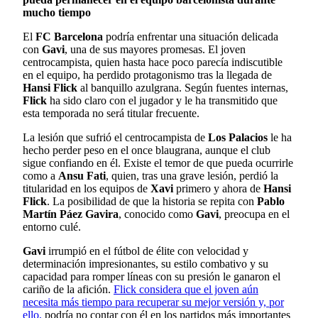
mucho tiempo
El
FC Barcelona
podría enfrentar una situación delicada
con
Gavi
, una de sus mayores promesas. El joven
centrocampista, quien hasta hace poco parecía indiscutible
en el equipo, ha perdido protagonismo tras la llegada de
Hansi Flick
al banquillo azulgrana. Según fuentes internas,
Flick
ha sido claro con el jugador y le ha transmitido que
esta temporada no será titular frecuente.
La lesión que sufrió el centrocampista de
Los Palacios
le ha
hecho perder peso en el once blaugrana, aunque el club
sigue confiando en él. Existe el temor de que pueda ocurrirle
como a
Ansu Fati
, quien, tras una grave lesión, perdió la
titularidad en los equipos de
Xavi
primero y ahora de
Hansi
Flick
. La posibilidad de que la historia se repita con
Pablo
Martín Páez Gavira
, conocido como
Gavi
, preocupa en el
entorno culé.
Gavi
irrumpió en el fútbol de élite con velocidad y
determinación impresionantes, su estilo combativo y su
capacidad para romper líneas con su presión le ganaron el
cariño de la afición.
Flick considera que el joven aún
necesita más tiempo para recuperar su mejor versión y, por
ello,
podría no contar con él en los partidos más importantes