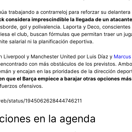
núa trabajando a contrarreloj para reforzar su delantera
ck considera imprescindible la llegada de un atacant
borde, gol y polivalencia. Laporta y Deco, conscientes 
esa el club, buscan fórmulas que permitan traer un jug
te salarial ni la planificación deportiva.
n Liverpool y Manchester United por Luis Díaz y
Marcus
 encontrado con más obstáculos de los previstos. Ambos
emán y encajan en las prioridades de la dirección depor
n que el Barça empiece a barajar otras opciones más
efuerzos ofensivos.
i/web/status/1945062628444746211
ciones en la agenda