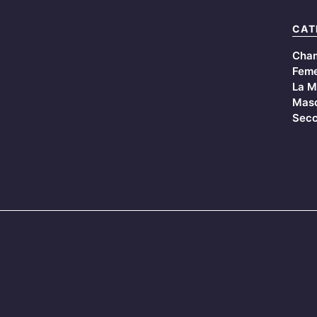
CAT
Cha
Feme
La M
Masc
Secc