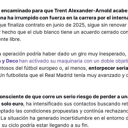
 encaminado para que Trent Alexander-Arnold acabe 
na ha irrumpido con fuerza en la carrera por el intern
 que finaliza contrato en junio de 2025, sigue sin renova
hecho que el club blanco tiene un acuerdo cerrado con
nte libre.
la operación podría haber dado un giro muy inesperado, 
a y Deco
han activado su maquinaria con un doble objet
entosos del fútbol europeo o, al menos,
entorpecer seri
n futbolista que el Real Madrid tenía muy avanzado y
 consciente de que corre un serio riesgo de perder a u
n solo euro
, ha intensificado sus contactos buscando re
ceptado las condiciones propuestas y continúa rechazan
 La situación ha generado incertidumbre en el entorno d
u ciclo podría estar llegando a su fin.