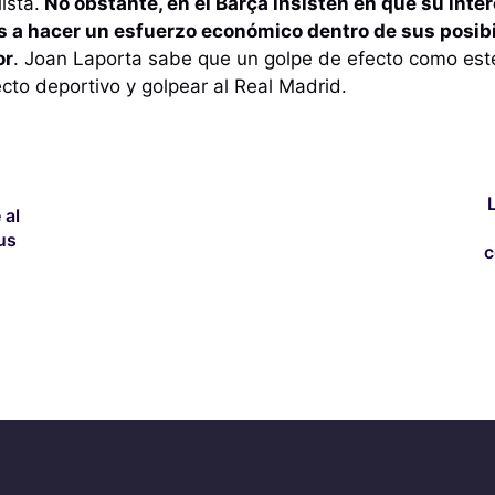
ista.
No obstante, en el Barça insisten en que su interé
 a hacer un esfuerzo económico dentro de sus posib
or
. Joan Laporta sabe que un golpe de efecto como este
ecto deportivo y golpear al Real Madrid.
 al
us
c