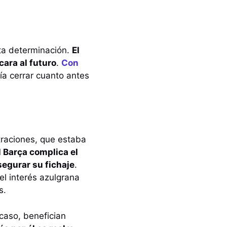
ta determinación.
El
ara al futuro
.
Con
ría cerrar cuanto antes
traciones, que estaba
l Barça complica el
segurar su fichaje
.
el interés azulgrana
s.
caso, benefician