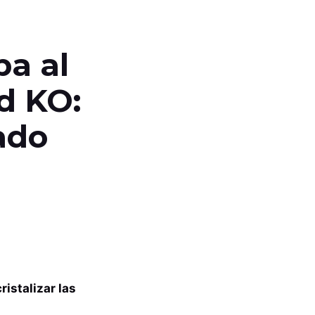
ba al
id KO:
ado
istalizar las