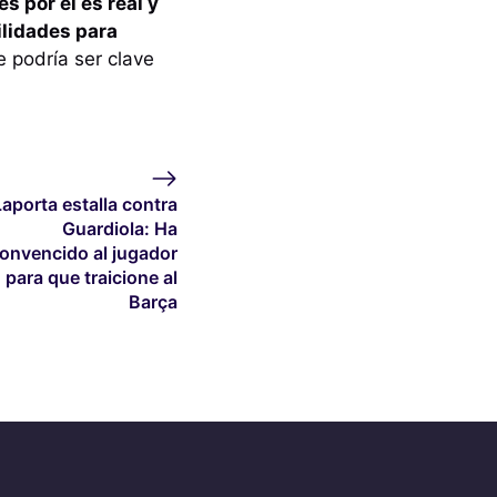
s por él es real y
ilidades para
 podría ser clave
Laporta estalla contra
Guardiola: Ha
onvencido al jugador
para que traicione al
Barça