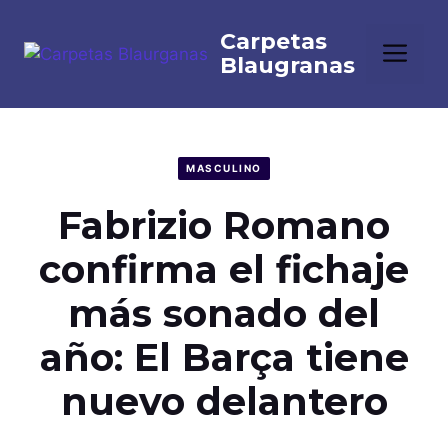
Saltar
al
Me
contenido
MASCULINO
Fabrizio Romano
confirma el fichaje
más sonado del
año: El Barça tiene
nuevo delantero