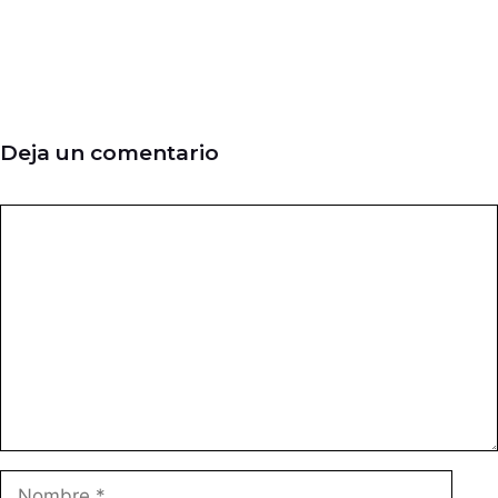
Deja un comentario
Comentario
Nombre