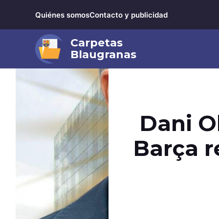
Saltar
Quiénes somos
Contacto y publicidad
al
contenido
Dani Ol
Barça r