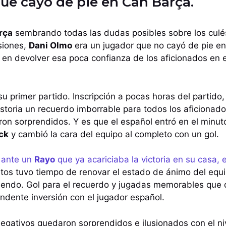
e cayó de pie en Can Barça.
rça
sembrando todas las dudas posibles sobre los culés
siones,
Dani Olmo
era un jugador que no cayó de pie e
en devolver esa poca confianza de los aficionados en 
 primer partido. Inscripción a pocas horas del partido,
istoria un recuerdo imborrable para todos los aficionado
ron sorprendidos. Y es que el español entró en el minut
ick
y cambió la cara del equipo al completo con un gol.
2 ante un
Rayo
que ya acariciaba la victoria en su casa,
tos tuvo tiempo de renovar el estado de ánimo del equ
endo. Gol para el recuerdo y jugadas memorables que d
ndente inversión con el jugador español.
egativos quedaron sorprendidos e ilusionados con el niv