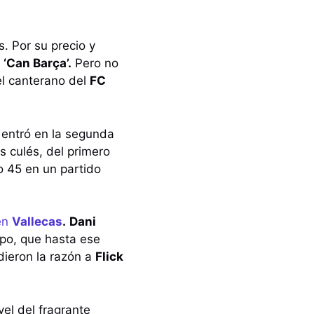
. Por su precio y
n
‘Can Barça’.
Pero no
el canterano del
FC
 entró en la segunda
s culés, del primero
o 45 en un partido
 en
Vallecas
.
Dani
ipo, que hasta ese
ieron la razón a
Flick
el del fragrante