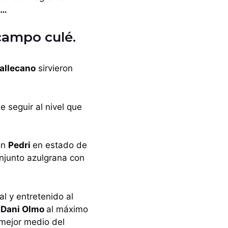
a…
campo culé.
Vallecano
sirvieron
 seguir al nivel que
on
Pedri
en estado de
njunto azulgrana con
al y entretenido al
,
Dani Olmo
al máximo
 mejor medio del