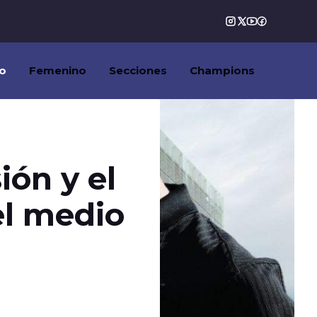
o
Femenino
Secciones
Champions
ión y el
el medio