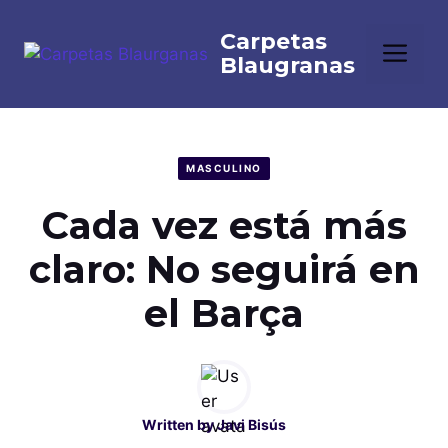
Saltar
al
Me
contenido
MASCULINO
Cada vez está más
claro: No seguirá en
el Barça
Written by
Javi Bisús