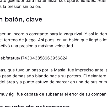
lfato goleador para materializar sus oportunidades. Ade
 la presión sin balón.
n balón, clave
ser un incordio constante para la zaga rival. Y así lo de
el terreno de juego. Así pues, en un balón que llegó a l
activó una presión a máxima velocidad.
/i/web/status/1743043858663956824
mas, que tuvo un paso por la Masia, fue impreciso ante l
un pase demasiado blando hacia su portero. El delantero
 del área y a punto estuvo de marcar en una de sus pri
 muy ágil fue capaza de subsanar el error de su compañ