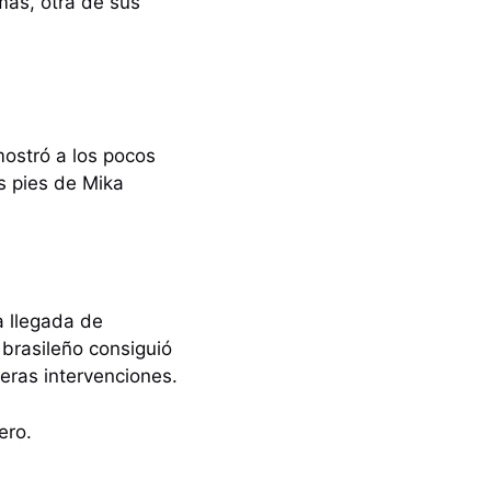
más, otra de sus
mostró a los pocos
os pies de Mika
a llegada de
 brasileño consiguió
meras intervenciones.
ero.