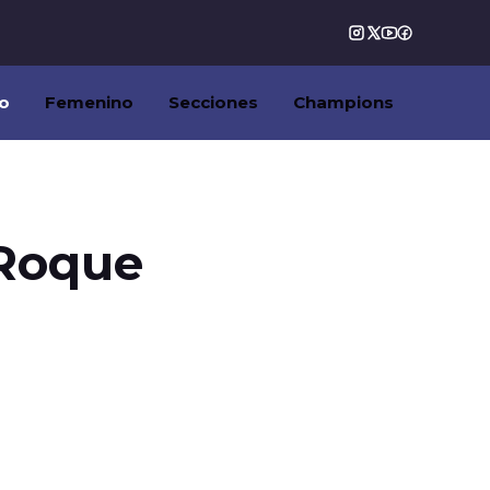
o
Femenino
Secciones
Champions
 Roque