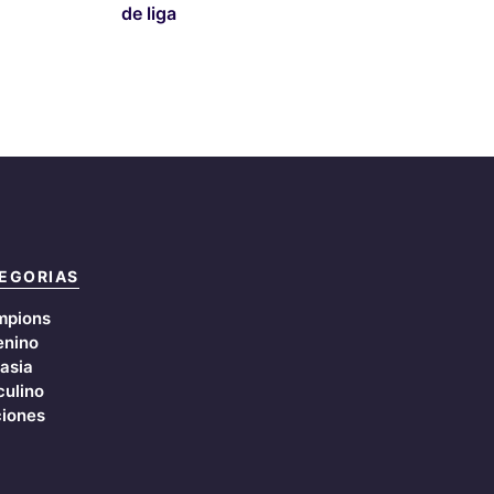
de liga
EGORIAS
mpions
nino
asia
ulino
iones