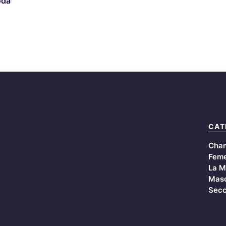
oda
CAT
Cha
Feme
La M
Masc
Secc