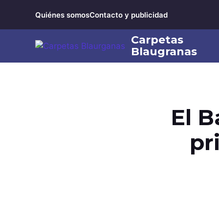
Saltar
Quiénes somos
Contacto y publicidad
al
contenido
El B
pr