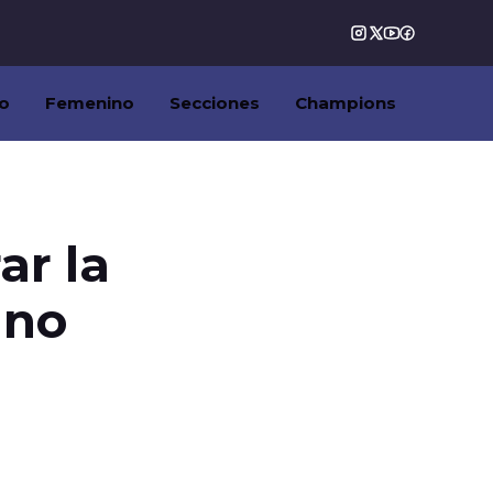
o
Femenino
Secciones
Champions
ar la
ano