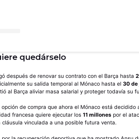
iere quedárselo
egó después de renovar su contrato con el Barça hasta
icialmente su salida temporal al Mónaco hasta el
30 de
ió al Barça aliviar masa salarial y proteger todavía su fu
a opción de compra que ahora el Mónaco está decidido 
idad francesa quiere ejecutar los
11 millones
por el ata
cláusula vinculada a una posible futura venta.
a por la recuperación deportiva que ha mostrado Ansu 