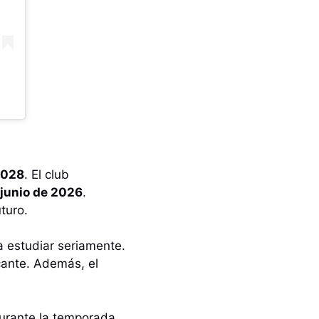
2028
. El club
 junio de 2026
.
turo.
a estudiar seriamente.
cante. Además, el
durante la temporada.