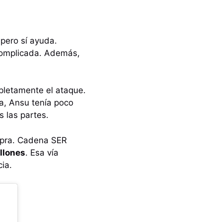
pero sí ayuda.
 complicada. Además,
mpletamente el ataque.
a, Ansu tenía poco
 las partes.
ompra. Cadena SER
llones
. Esa vía
ia.