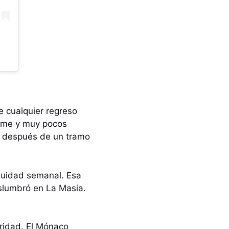
e cualquier regreso
orme y muy pocos
te después de un tramo
inuidad semanal. Esa
eslumbró en La Masia.
aridad. El Mónaco