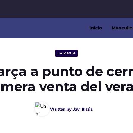
Inicio
Masculin
LA MASIA
arça a punto de cerr
imera venta del ver
Written by
Javi Bisús