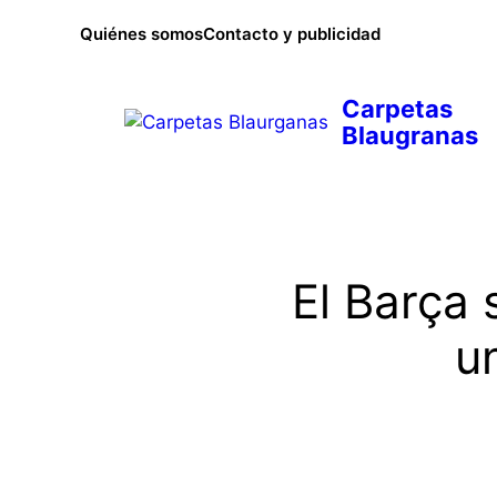
Saltar
Quiénes somos
Contacto y publicidad
al
contenido
El Barça 
u