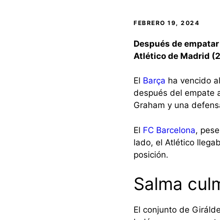
FEBRERO 19, 2024
Después de empatar a
Atlético de Madrid (
El
Barça
ha vencido a
después del empate a
Graham y una defensa 
El
FC Barcelona
, pese
lado, el Atlético lleg
posición.
Salma culm
El conjunto de Giráld