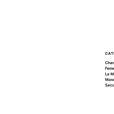
CAT
Cha
Feme
La M
Masc
Secc