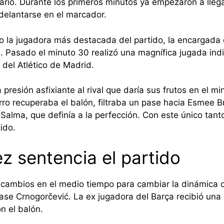
rio. Durante los primeros minutos ya empezaron a llega
delantarse en el marcador.
 la jugadora más destacada del partido, la encargada 
al. Pasado el minuto 30 realizó una magnífica jugada ind
 del Atlético de Madrid.
 presión asfixiante al rival que daría sus frutos en el m
arro recuperaba el balón, filtraba un pase hacia Esmee B
 Salma, que definía a la perfección. Con este único tant
ido.
z sentencia el partido
os cambios en el medio tiempo para cambiar la dinámica d
ase Crnogorčević. La ex jugadora del Barça recibió una 
n el balón.