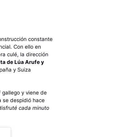
onstrucción constante
cial. Con ello en
a culé, la dirección
ata de Lúa Arufe y
spaña y Suiza
F
gallego y viene de
a se despidió hace
disfruté cada minuto