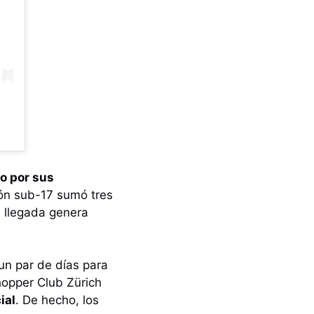
o por sus
ión sub-17 sumó tres
su llegada genera
un par de días para
shopper Club Zürich
ial
. De hecho, los