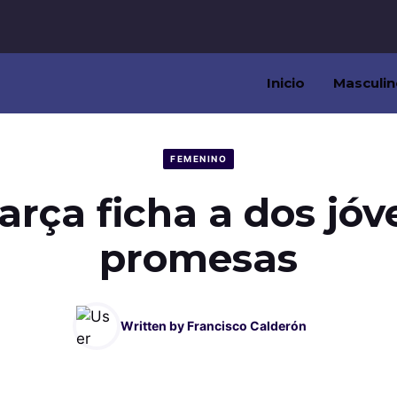
Inicio
Masculin
FEMENINO
arça ficha a dos jó
promesas
Written by
Francisco Calderón