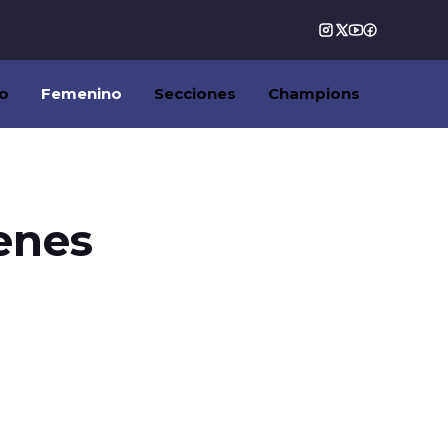
o
Femenino
Secciones
Champions
venes