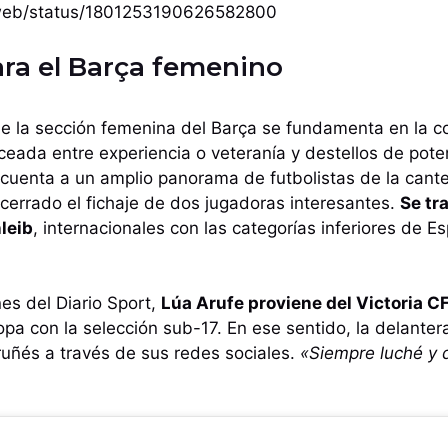
i/web/status/1801253190626582800
para el Barça femenino
de la sección femenina del Barça se fundamenta en la c
ceada entre experiencia o veteranía y destellos de poten
cuenta a un amplio panorama de futbolistas de la canter
 cerrado el fichaje de dos jugadoras interesantes.
Se tr
leib
, internacionales con las categorías inferiores de E
es del Diario Sport,
Lúa Arufe proviene del Victoria C
a con la selección sub-17. En ese sentido, la delanter
ruñés a través de sus redes sociales.
«Siempre luché y 
.