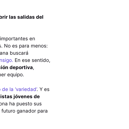
rir las salidas del
 importantes en
s. No es para menos:
grana buscará
nsigo.
En ese sentido,
ción deportiva
,
mer equipo.
 de la ‘variedad’
. Y es
listas jóvenes de
lona ha puesto sus
n futuro ganador para