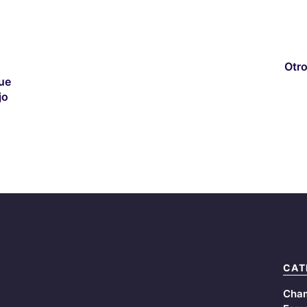
Otro
que
jo
CAT
Cha