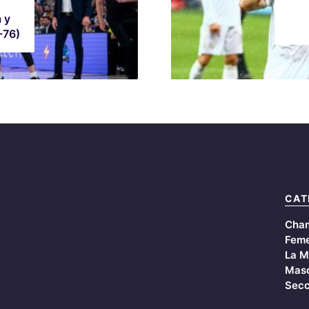
 y
-76)
CAT
Cha
Feme
La M
Masc
Secc