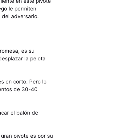
liente en este pivote
ego le permiten
 del adversario.
romesa, es su
desplazar la pelota
s en corto. Pero lo
ientos de 30-40
acar el balón de
 gran pivote es por su