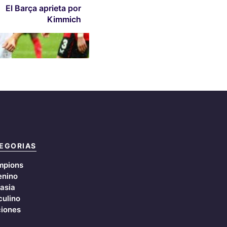
El Barça aprieta por
Kimmich
EGORIAS
mpions
nino
asia
ulino
iones