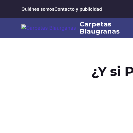
Saltar
Quiénes somos
Contacto y publicidad
al
contenido
¿Y si 