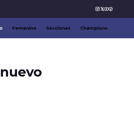
o
Femenino
Secciones
Champions
l nuevo