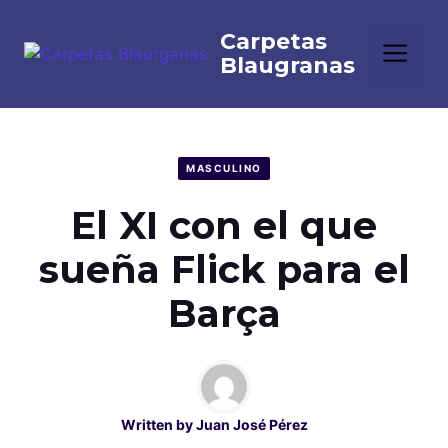
Saltar
al
Me
contenido
MASCULINO
El XI con el que
sueña Flick para el
Barça
Written by
Juan José Pérez