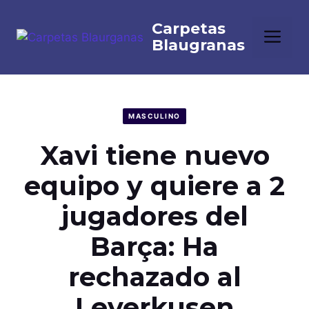
Saltar
al
Me
contenido
MASCULINO
Xavi tiene nuevo
equipo y quiere a 2
jugadores del
Barça: Ha
rechazado al
Leverkusen