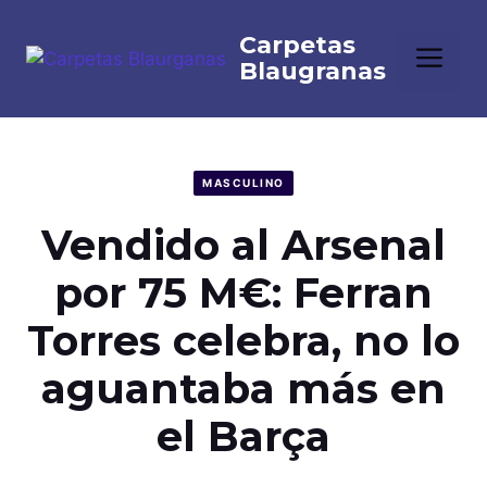
Saltar
al
Me
contenido
MASCULINO
Vendido al Arsenal
por 75 M€: Ferran
Torres celebra, no lo
aguantaba más en
el Barça