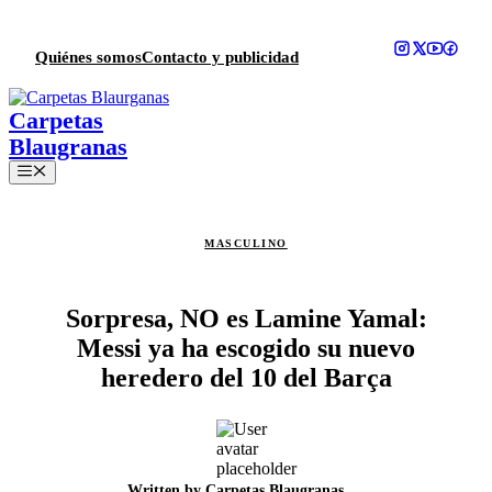
Saltar
al
contenido
Quiénes somos
Contacto y publicidad
Menú
MASCULINO
Sorpresa, NO es Lamine Yamal:
Messi ya ha escogido su nuevo
heredero del 10 del Barça
Written by
Carpetas Blaugranas