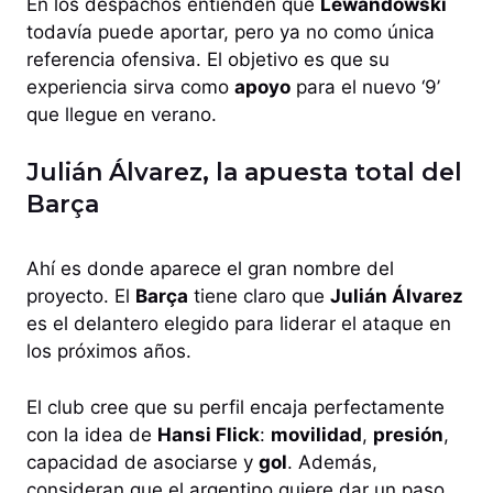
En los despachos entienden que
Lewandowski
todavía puede aportar, pero ya no como única
referencia ofensiva. El objetivo es que su
experiencia sirva como
apoyo
para el nuevo ‘9’
que llegue en verano.
Julián Álvarez, la apuesta total del
Barça
Ahí es donde aparece el gran nombre del
proyecto. El
Barça
tiene claro que
Julián Álvarez
es el delantero elegido para liderar el ataque en
los próximos años.
El club cree que su perfil encaja perfectamente
con la idea de
Hansi Flick
:
movilidad
,
presión
,
capacidad de asociarse y
gol
. Además,
consideran que el argentino quiere dar un paso